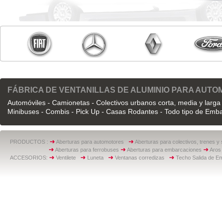
FÁBRICA DE VENTANILLAS DE ALUMINIO PARA AUT
Automóviles - Camionetas - Colectivos urbanos corta, media y larga 
Minibuses - Combis - Pick Up - Casas Rodantes - Todo tipo de Emb
PRODUCTOS :
Aberturas para automotores
Aberturas para colectivos, trenes y
Aberturas para ferrobuses
Aberturas para embarcaciones
Aros 
ACCESORIOS:
Ventilete
Luneta
Ventanas corredizas
Techo Salida de E