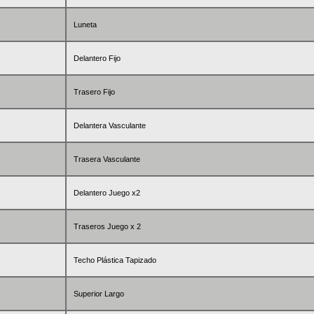
Luneta
Delantero Fijo
Trasero Fijo
Delantera Vasculante
Trasera Vasculante
Delantero Juego x2
Traseros Juego x 2
Techo Plástica Tapizado
Superior Largo