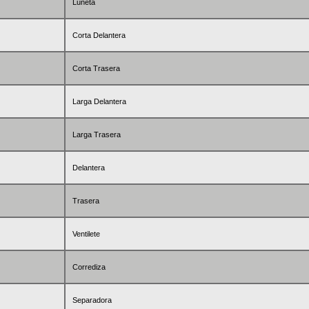
Luneta
Corta Delantera
Corta Trasera
Larga Delantera
Larga Trasera
Delantera
Trasera
Ventilete
Corrediza
Separadora