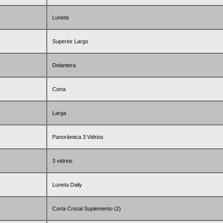
Luneta
Superior Largo
Delantera
Corta
Larga
Panorámica 3 Vidrios
3 vidrios
Luneta Daily
Corta Cristal Suplemento (2)