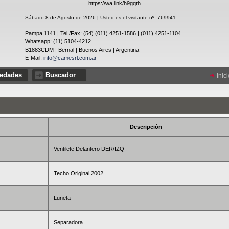
https://wa.link/h9gqth
Sábado 8 de Agosto de 2026 | Usted es el visitante nº: 769941
Pampa 1141 | Tel./Fax: (54) (011) 4251-1586 | (011) 4251-1104
Whatsapp: (11) 5104-4212
B1883CDM | Bernal | Buenos Aires | Argentina
E-Mail:
info@camesrl.com.ar
edades
Buscador
Inic
Descripción
Ventilete Delantero DER/IZQ
Techo Original 2002
Luneta
Separadora