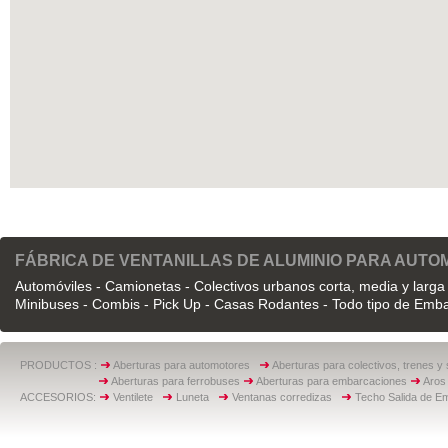
FÁBRICA DE VENTANILLAS DE ALUMINIO PARA AUT
Automóviles - Camionetas - Colectivos urbanos corta, media y larga 
Minibuses - Combis - Pick Up - Casas Rodantes - Todo tipo de Emb
PRODUCTOS :
Aberturas para automotores
Aberturas para colectivos, trenes y
Aberturas para ferrobuses
Aberturas para embarcaciones
Aros 
ACCESORIOS:
Ventilete
Luneta
Ventanas corredizas
Techo Salida de E