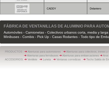
CADDY
Delantero
FÁBRICA DE VENTANILLAS DE ALUMINIO PARA AUT
Automóviles - Camionetas - Colectivos urbanos corta, media y larga 
Minibuses - Combis - Pick Up - Casas Rodantes - Todo tipo de Emb
PRODUCTOS :
Aberturas para automotores
Aberturas para colectivos, trenes y
Aberturas para ferrobuses
Aberturas para embarcaciones
Aros 
ACCESORIOS:
Ventilete
Luneta
Ventanas corredizas
Techo Salida de E