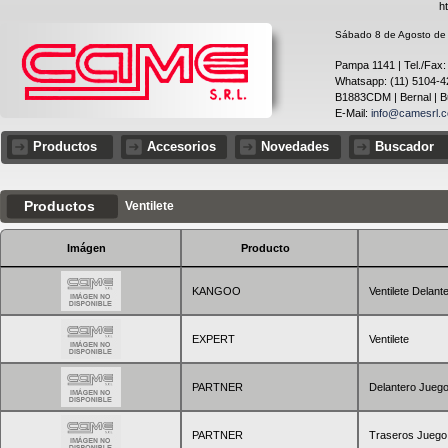
h
Sábado 8 de Agosto de 2
Pampa 1141 | Tel./Fax:
Whatsapp: (11) 5104-4
B1883CDM | Bernal | Bu
E-Mail:
info@camesrl.c
Productos
Accesorios
Novedades
Buscador
Productos
Ventilete
Imágen
Producto
KANGOO
Ventilete Delan
EXPERT
Ventilete
PARTNER
Delantero Jueg
PARTNER
Traseros Juego